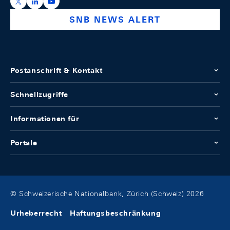
https://x.com/snb_bns
https://ch.linkedin.com/company/swiss-national-ba
https://www.youtube.com/@swissnationalbank
SNB NEWS ALERT
Postanschrift & Kontakt
Schnellzugriffe
Informationen für
Portale
© Schweizerische Nationalbank, Zürich (Schweiz) 2026
Urheberrecht
Haftungsbeschränkung