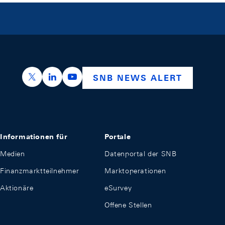
https://x.com/snb_bns
https://ch.linkedin.com/company/swiss-nation
https://www.youtube.com/@swissnation
SNB NEWS ALERT
Informationen für
Portale
Medien
Datenportal der SNB
Finanzmarktteilnehmer
Marktoperationen
Aktionäre
eSurvey
Offene Stellen