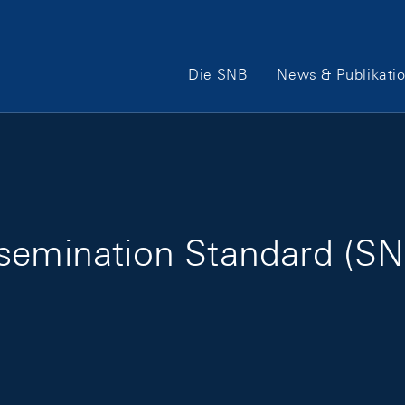
Hauptnavigation
Die SNB
News & Publikati
semination Standard (SNB