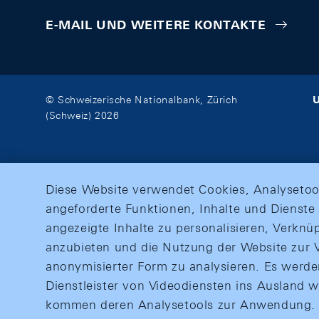
E-MAIL UND WEITERE KONTAKTE
U
© Schweizerische Nationalbank, Zürich
(Schweiz) 2026
Diese Website verwendet Cookies, Analysetoo
angeforderte Funktionen, Inhalte und Dienste 
angezeigte Inhalte zu personalisieren, Verkn
anzubieten und die Nutzung der Website zur V
anonymisierter Form zu analysieren. Es werd
Dienstleister von Videodiensten ins Ausland 
kommen deren Analysetools zur Anwendung. M