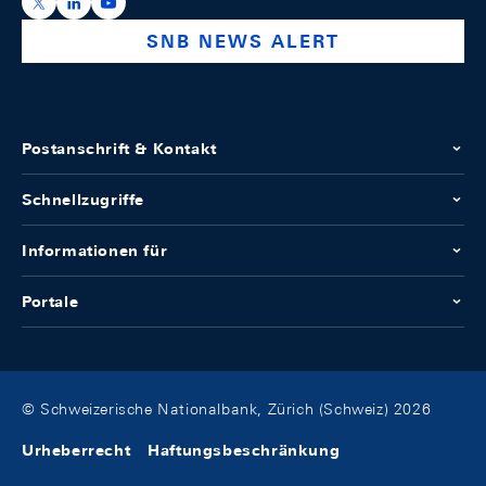
https://x.com/snb_bns
https://ch.linkedin.com/company/swiss-national-ba
https://www.youtube.com/@swissnationalbank
SNB NEWS ALERT
Postanschrift & Kontakt
Schnellzugriffe
Informationen für
Portale
© Schweizerische Nationalbank, Zürich (Schweiz) 2026
Urheberrecht
Haftungsbeschränkung