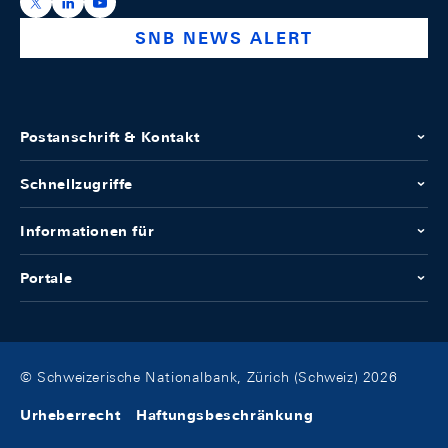
https://x.com/snb_bns
https://ch.linkedin.com/company/swiss-national-ba
https://www.youtube.com/@swissnationalbank
SNB NEWS ALERT
Postanschrift & Kontakt
Schnellzugriffe
Informationen für
Portale
© Schweizerische Nationalbank, Zürich (Schweiz) 2026
Urheberrecht
Haftungsbeschränkung