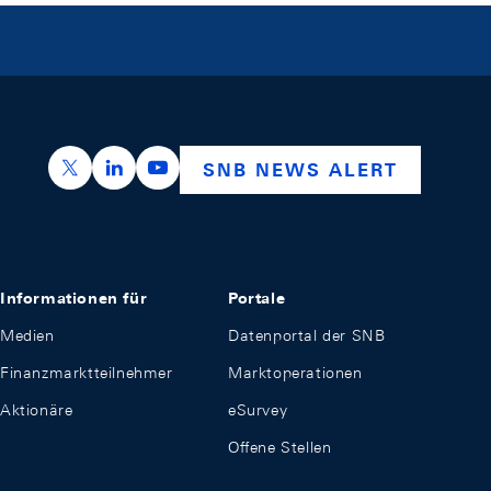
https://x.com/snb_bns
https://ch.linkedin.com/company/swiss-nation
https://www.youtube.com/@swissnation
SNB NEWS ALERT
Informationen für
Portale
Medien
Datenportal der SNB
Finanzmarktteilnehmer
Marktoperationen
Aktionäre
eSurvey
Offene Stellen