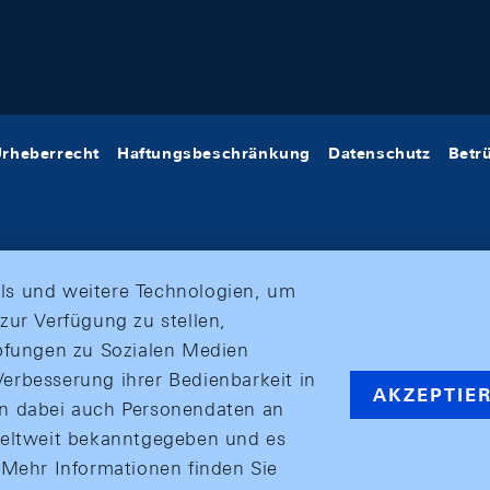
rheberrecht
Haftungsbeschränkung
Datenschutz
Betr
ls und weitere Technologien, um
zur Verfügung zu stellen,
üpfungen zu Sozialen Medien
erbesserung ihrer Bedienbarkeit in
AKZEPTIE
en dabei auch Personendaten an
weltweit bekanntgegeben und es
ehr Informationen finden Sie