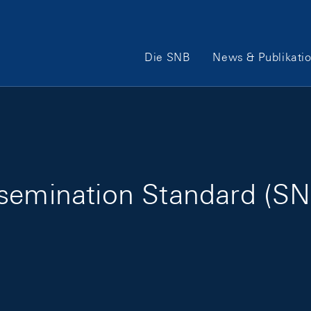
Hauptnavigation
Die SNB
News & Publikati
semination Standard (SNB