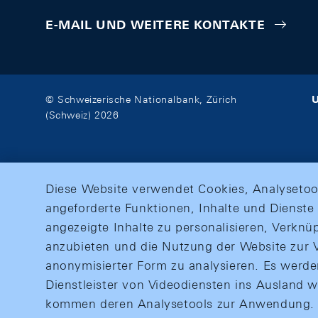
E-MAIL UND WEITERE KONTAKTE
U
© Schweizerische Nationalbank, Zürich
(Schweiz) 2026
Diese Website verwendet Cookies, Analysetoo
angeforderte Funktionen, Inhalte und Dienste 
angezeigte Inhalte zu personalisieren, Verkn
anzubieten und die Nutzung der Website zur V
anonymisierter Form zu analysieren. Es werd
Dienstleister von Videodiensten ins Ausland 
kommen deren Analysetools zur Anwendung. M