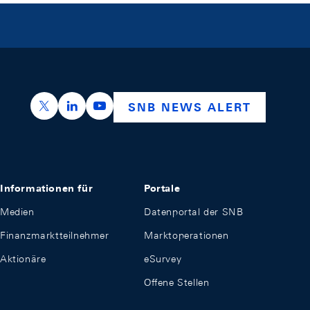
https://x.com/snb_bns
https://ch.linkedin.com/company/swiss-nation
https://www.youtube.com/@swissnation
SNB NEWS ALERT
Informationen für
Portale
Medien
Datenportal der SNB
Finanzmarktteilnehmer
Marktoperationen
Aktionäre
eSurvey
Offene Stellen