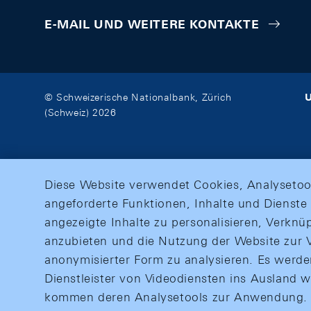
E-MAIL UND WEITERE KONTAKTE
U
© Schweizerische Nationalbank, Zürich
(Schweiz) 2026
Diese Website verwendet Cookies, Analysetoo
angeforderte Funktionen, Inhalte und Dienste 
angezeigte Inhalte zu personalisieren, Verkn
anzubieten und die Nutzung der Website zur V
anonymisierter Form zu analysieren. Es werd
Dienstleister von Videodiensten ins Ausland 
kommen deren Analysetools zur Anwendung. M