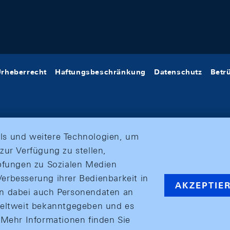
rheberrecht
Haftungsbeschränkung
Datenschutz
Betr
ls und weitere Technologien, um
zur Verfügung zu stellen,
üpfungen zu Sozialen Medien
erbesserung ihrer Bedienbarkeit in
AKZEPTIE
en dabei auch Personendaten an
weltweit bekanntgegeben und es
ehr Informationen finden Sie