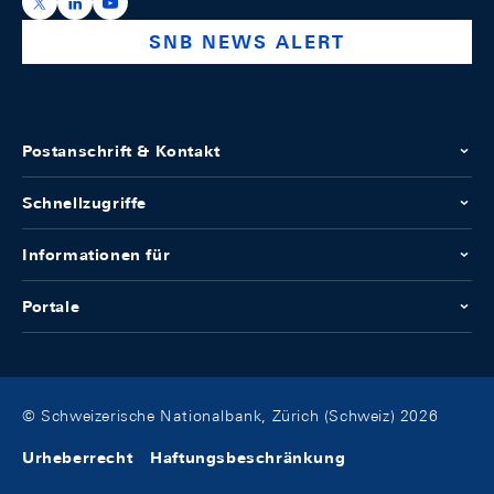
https://x.com/snb_bns
https://ch.linkedin.com/company/swiss-national-ba
https://www.youtube.com/@swissnationalbank
SNB NEWS ALERT
Postanschrift & Kontakt
Schnellzugriffe
Informationen für
Portale
© Schweizerische Nationalbank, Zürich (Schweiz) 2026
Urheberrecht
Haftungsbeschränkung