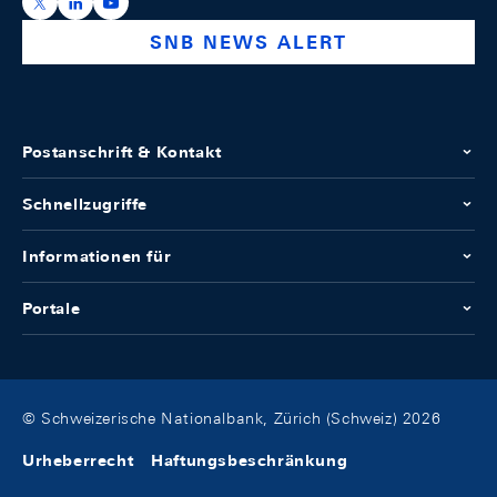
https://x.com/snb_bns
https://ch.linkedin.com/company/swiss-national-ba
https://www.youtube.com/@swissnationalbank
SNB NEWS ALERT
Postanschrift & Kontakt
Schnellzugriffe
Informationen für
Portale
© Schweizerische Nationalbank, Zürich (Schweiz) 2026
Urheberrecht
Haftungsbeschränkung