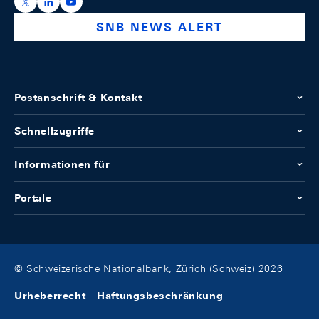
https://x.com/snb_bns
https://ch.linkedin.com/company/swiss-national-ba
https://www.youtube.com/@swissnationalbank
SNB NEWS ALERT
Postanschrift & Kontakt
Schnellzugriffe
Informationen für
Portale
© Schweizerische Nationalbank, Zürich (Schweiz) 2026
Urheberrecht
Haftungsbeschränkung