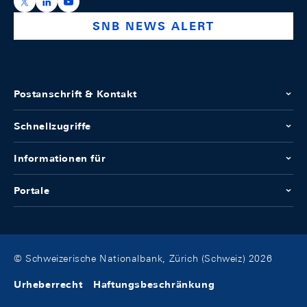
https://x.com/snb_bns
https://ch.linkedin.com/company/swiss-national-ba
https://www.youtube.com/@swissnationalbank
SNB NEWS ALERT
Postanschrift & Kontakt
Schnellzugriffe
Informationen für
Portale
© Schweizerische Nationalbank, Zürich (Schweiz) 2026
Urheberrecht
Haftungsbeschränkung