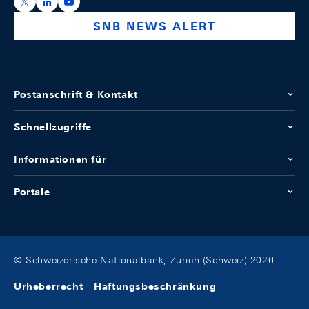
https://x.com/snb_bns
https://ch.linkedin.com/company/swiss-national-ba
https://www.youtube.com/@swissnationalbank
SNB NEWS ALERT
Postanschrift & Kontakt
Schnellzugriffe
Informationen für
Portale
© Schweizerische Nationalbank, Zürich (Schweiz) 2026
Urheberrecht
Haftungsbeschränkung