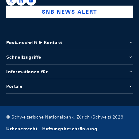
https://x.com/snb_bns
https://ch.linkedin.com/company/swiss-national-ba
https://www.youtube.com/@swissnationalbank
SNB NEWS ALERT
Postanschrift & Kontakt
Schnellzugriffe
Informationen für
Portale
© Schweizerische Nationalbank, Zürich (Schweiz) 2026
Urheberrecht
Haftungsbeschränkung