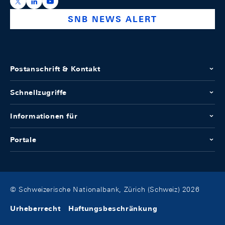
https://x.com/snb_bns
https://ch.linkedin.com/company/swiss-national-ba
https://www.youtube.com/@swissnationalbank
SNB NEWS ALERT
Postanschrift & Kontakt
Schnellzugriffe
Informationen für
Portale
© Schweizerische Nationalbank, Zürich (Schweiz) 2026
Urheberrecht
Haftungsbeschränkung