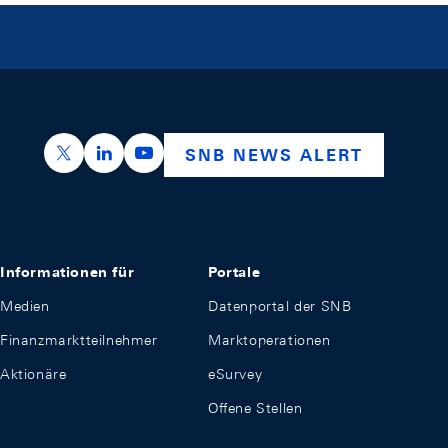
https://x.com/snb_bns
https://ch.linkedin.com/company/swiss-nation
https://www.youtube.com/@swissnation
SNB NEWS ALERT
Informationen für
Portale
Medien
Datenportal der SNB
Finanzmarktteilnehmer
Marktoperationen
Aktionäre
eSurvey
Offene Stellen