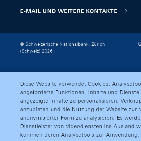
E-MAIL UND WEITERE KONTAKTE
U
© Schweizerische Nationalbank, Zürich
(Schweiz) 2026
Diese Website verwendet Cookies, Analysetoo
angeforderte Funktionen, Inhalte und Dienste 
angezeigte Inhalte zu personalisieren, Verkn
anzubieten und die Nutzung der Website zur V
anonymisierter Form zu analysieren. Es werd
Dienstleister von Videodiensten ins Ausland 
kommen deren Analysetools zur Anwendung. M