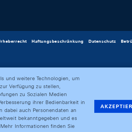
rheberrecht
Haftungsbeschränkung
Datenschutz
Betr
ls und weitere Technologien, um
zur Verfügung zu stellen,
üpfungen zu Sozialen Medien
erbesserung ihrer Bedienbarkeit in
AKZEPTIE
en dabei auch Personendaten an
weltweit bekanntgegeben und es
ehr Informationen finden Sie