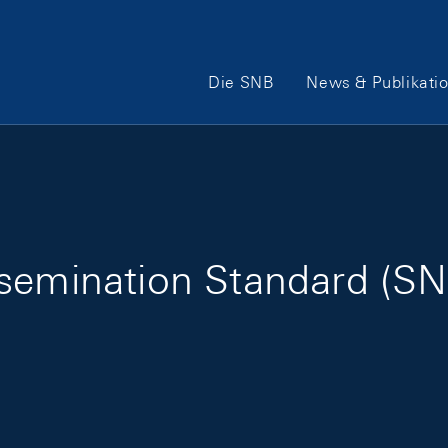
Hauptnavigation
Die SNB
News & Publikati
semination Standard (SNB