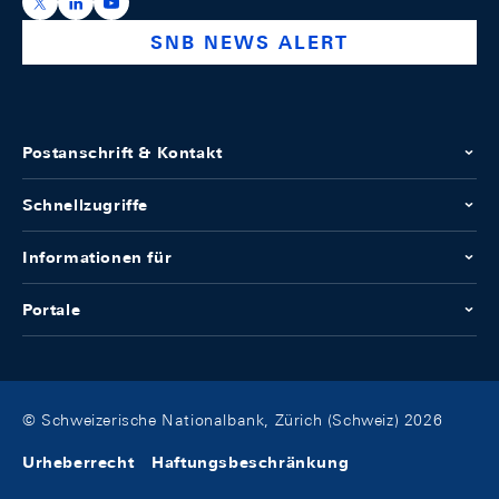
https://x.com/snb_bns
https://ch.linkedin.com/company/swiss-national-ba
https://www.youtube.com/@swissnationalbank
SNB NEWS ALERT
Postanschrift & Kontakt
Schnellzugriffe
Informationen für
Portale
© Schweizerische Nationalbank, Zürich (Schweiz) 2026
Urheberrecht
Haftungsbeschränkung