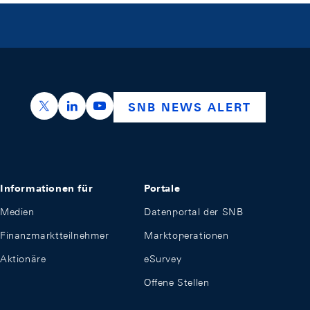
https://x.com/snb_bns
https://ch.linkedin.com/company/swiss-nation
https://www.youtube.com/@swissnation
SNB NEWS ALERT
Informationen für
Portale
Medien
Datenportal der SNB
Finanzmarktteilnehmer
Marktoperationen
Aktionäre
eSurvey
Offene Stellen