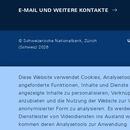
E-MAIL UND WEITERE KONTAKTE
U
© Schweizerische Nationalbank, Zürich
(Schweiz) 2026
Diese Website verwendet Cookies, Analysetoo
angeforderte Funktionen, Inhalte und Dienste 
angezeigte Inhalte zu personalisieren, Verkn
anzubieten und die Nutzung der Website zur V
anonymisierter Form zu analysieren. Es werd
Dienstleister von Videodiensten ins Ausland 
kommen deren Analysetools zur Anwendung. M