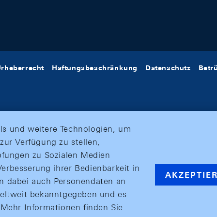
rheberrecht
Haftungsbeschränkung
Datenschutz
Betr
ls und weitere Technologien, um
zur Verfügung zu stellen,
üpfungen zu Sozialen Medien
erbesserung ihrer Bedienbarkeit in
AKZEPTIE
en dabei auch Personendaten an
weltweit bekanntgegeben und es
ehr Informationen finden Sie