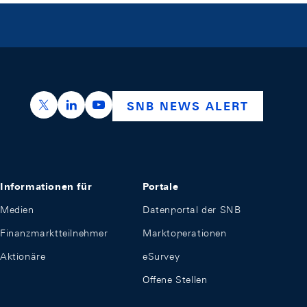
https://x.com/snb_bns
https://ch.linkedin.com/company/swiss-nation
https://www.youtube.com/@swissnation
SNB NEWS ALERT
Informationen für
Portale
Medien
Datenportal der SNB
Finanzmarktteilnehmer
Marktoperationen
Aktionäre
eSurvey
Offene Stellen