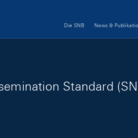
Hauptnavigation
Die SNB
News & Publikati
ssemination Standard (SN