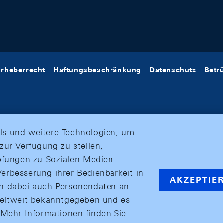
rheberrecht
Haftungsbeschränkung
Datenschutz
Betr
ls und weitere Technologien, um
zur Verfügung zu stellen,
üpfungen zu Sozialen Medien
erbesserung ihrer Bedienbarkeit in
AKZEPTIE
en dabei auch Personendaten an
weltweit bekanntgegeben und es
ehr Informationen finden Sie