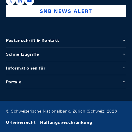
https://x.com/snb_bns
https://ch.linkedin.com/company/swiss-national-ba
https://www.youtube.com/@swissnationalbank
SNB NEWS ALERT
Postanschrift & Kontakt
Schnellzugriffe
Informationen für
Portale
© Schweizerische Nationalbank, Zürich (Schweiz) 2026
Urheberrecht
Haftungsbeschränkung