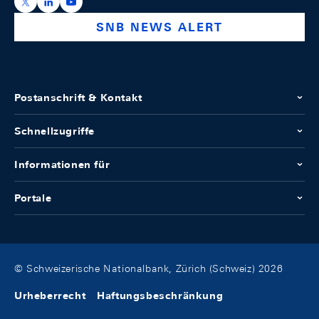
https://x.com/snb_bns
https://ch.linkedin.com/company/swiss-national-ba
https://www.youtube.com/@swissnationalbank
SNB NEWS ALERT
Postanschrift & Kontakt
Schnellzugriffe
Informationen für
Portale
© Schweizerische Nationalbank, Zürich (Schweiz) 2026
Urheberrecht
Haftungsbeschränkung