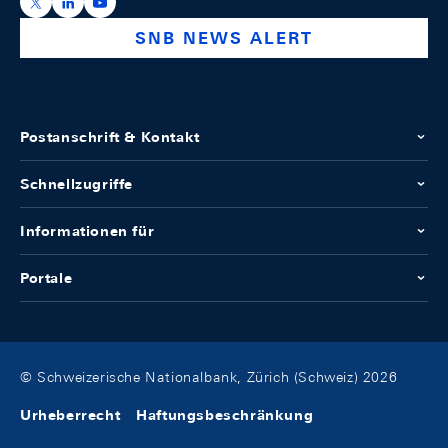
https://x.com/snb_bns
https://ch.linkedin.com/company/swiss-national-ba
https://www.youtube.com/@swissnationalbank
SNB NEWS ALERT
Postanschrift & Kontakt
Schnellzugriffe
Informationen für
Portale
© Schweizerische Nationalbank, Zürich (Schweiz) 2026
Urheberrecht
Haftungsbeschränkung