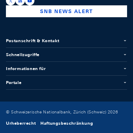
https://x.com/snb_bns
https://ch.linkedin.com/company/swiss-national-ba
https://www.youtube.com/@swissnationalbank
SNB NEWS ALERT
Postanschrift & Kontakt
Schnellzugriffe
Informationen für
Portale
© Schweizerische Nationalbank, Zürich (Schweiz) 2026
Urheberrecht
Haftungsbeschränkung