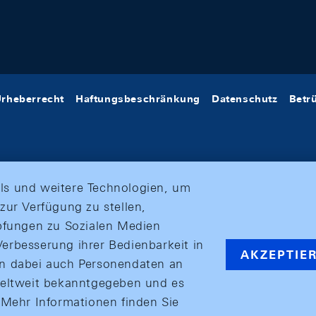
rheberrecht
Haftungsbeschränkung
Datenschutz
Betr
ls und weitere Technologien, um
zur Verfügung zu stellen,
üpfungen zu Sozialen Medien
erbesserung ihrer Bedienbarkeit in
AKZEPTIE
en dabei auch Personendaten an
weltweit bekanntgegeben und es
ehr Informationen finden Sie