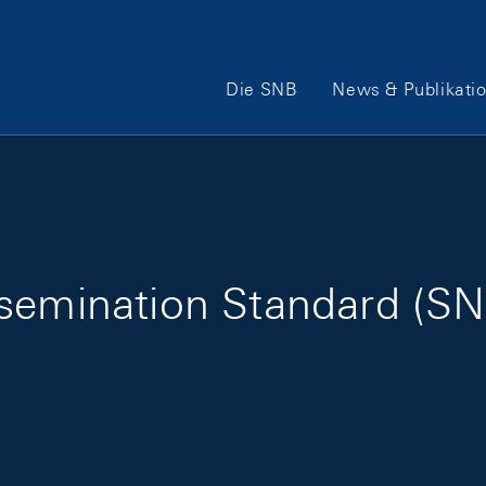
Hauptnavigation
Die SNB
News & Publikati
ssemination Standard (S