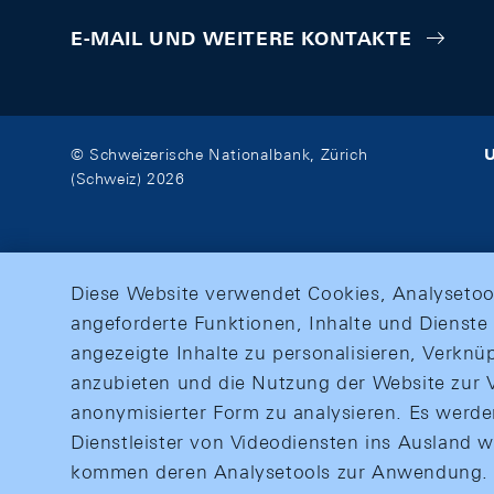
E-MAIL UND WEITERE KONTAKTE
U
© Schweizerische Nationalbank, Zürich
(Schweiz) 2026
Diese Website verwendet Cookies, Analysetoo
angeforderte Funktionen, Inhalte und Dienste 
angezeigte Inhalte zu personalisieren, Verkn
anzubieten und die Nutzung der Website zur V
anonymisierter Form zu analysieren. Es werd
Dienstleister von Videodiensten ins Ausland 
kommen deren Analysetools zur Anwendung. M