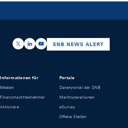
https://x.com/snb_bns
https://ch.linkedin.com/company/swiss-nation
https://www.youtube.com/@swissnation
SNB NEWS ALERT
Informationen für
Portale
Medien
Datenportal der SNB
Finanzmarktteilnehmer
Marktoperationen
Aktionäre
eSurvey
Offene Stellen