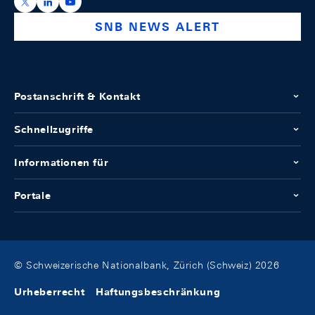
https://x.com/snb_bns
https://ch.linkedin.com/company/swiss-national-ba
https://www.youtube.com/@swissnationalbank
SNB NEWS ALERT
Postanschrift & Kontakt
Schnellzugriffe
Informationen für
Portale
© Schweizerische Nationalbank, Zürich (Schweiz) 2026
Urheberrecht
Haftungsbeschränkung