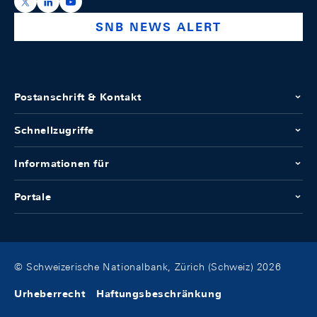
https://x.com/snb_bns
https://ch.linkedin.com/company/swiss-national-ba
https://www.youtube.com/@swissnationalbank
SNB NEWS ALERT
Postanschrift & Kontakt
Schnellzugriffe
Informationen für
Portale
© Schweizerische Nationalbank, Zürich (Schweiz) 2026
Urheberrecht
Haftungsbeschränkung