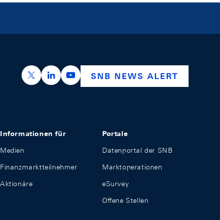
https://x.com/snb_bns
https://ch.linkedin.com/company/swiss-nation
https://www.youtube.com/@swissnation
SNB NEWS ALERT
Informationen für
Portale
Medien
Datenportal der SNB
Finanzmarktteilnehmer
Marktoperationen
Aktionäre
eSurvey
Offene Stellen