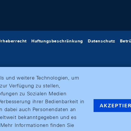
rheberrecht
Haftungsbeschränkung
Datenschutz
Betr
ls und weitere Technologien, um
zur Verfügung zu stellen,
üpfungen zu Sozialen Medien
erbesserung ihrer Bedienbarkeit in
AKZEPTIE
en dabei auch Personendaten an
weltweit bekanntgegeben und es
ehr Informationen finden Sie