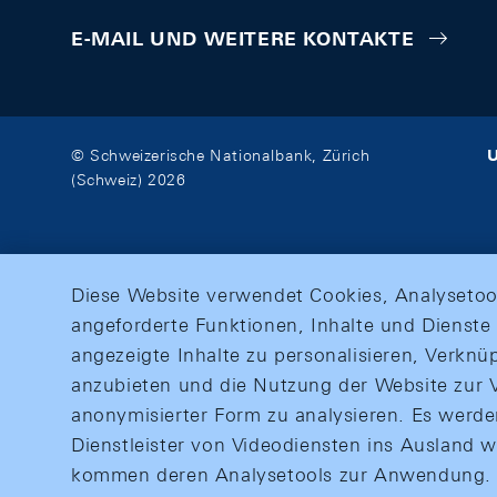
E-MAIL UND WEITERE KONTAKTE
U
© Schweizerische Nationalbank, Zürich
(Schweiz) 2026
Diese Website verwendet Cookies, Analysetoo
angeforderte Funktionen, Inhalte und Dienste 
angezeigte Inhalte zu personalisieren, Verkn
anzubieten und die Nutzung der Website zur V
anonymisierter Form zu analysieren. Es werd
Dienstleister von Videodiensten ins Ausland 
kommen deren Analysetools zur Anwendung. M