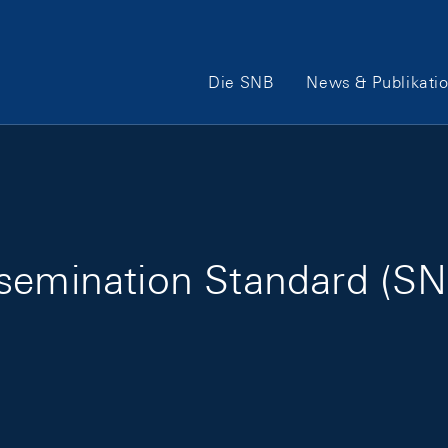
Hauptnavigation
Die SNB
News & Publikati
ssemination Standard (SN