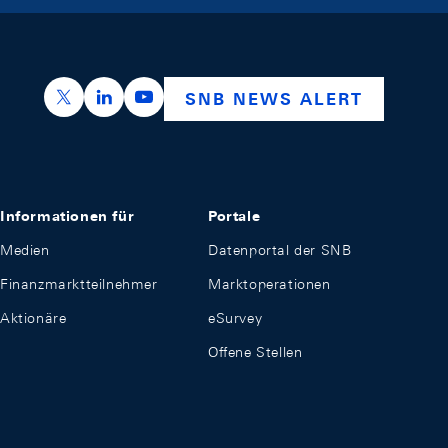
https://x.com/snb_bns
https://ch.linkedin.com/company/swiss-nation
https://www.youtube.com/@swissnation
SNB NEWS ALERT
Informationen für
Portale
Medien
Datenportal der SNB
Finanzmarktteilnehmer
Marktoperationen
Aktionäre
eSurvey
Offene Stellen