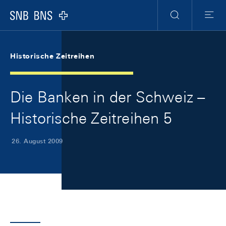
Skip Links Navigation
Header
Meta Navigation
Logo
Suche
Menu
Historische Zeitreihen
Die Banken in der Schweiz –
Historische Zeitreihen 5
26. August 2009