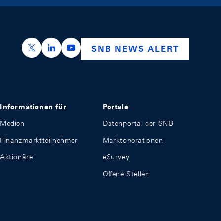
https://x.com/snb_bns
https://ch.linkedin.com/company/swiss-nation
https://www.youtube.com/@swissnation
SNB NEWS ALERT
Informationen für
Portale
Medien
Datenportal der SNB
Finanzmarktteilnehmer
Marktoperationen
Aktionäre
eSurvey
Offene Stellen