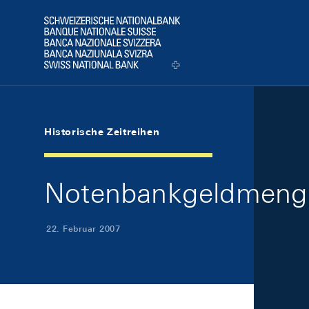
Skip Links Navigation
Header
Logo
Historische Zeitreihen
Notenbankgeldmeng
22. Februar 2007