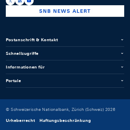
https://x.com/snb_bns
https://ch.linkedin.com/company/swiss-national-ba
https://www.youtube.com/@swissnationalbank
SNB NEWS ALERT
Postanschrift & Kontakt
Schnellzugriffe
Informationen für
Portale
© Schweizerische Nationalbank, Zürich (Schweiz) 2026
Urheberrecht
Haftungsbeschränkung