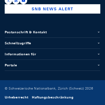
https://x.com/snb_bns
https://ch.linkedin.com/company/swiss-national-ba
https://www.youtube.com/@swissnationalbank
SNB NEWS ALERT
Postanschrift & Kontakt
Schnellzugriffe
Informationen für
Portale
© Schweizerische Nationalbank, Zürich (Schweiz) 2026
Urheberrecht
Haftungsbeschränkung