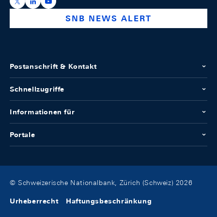
https://x.com/snb_bns
https://ch.linkedin.com/company/swiss-national-ba
https://www.youtube.com/@swissnationalbank
SNB NEWS ALERT
Postanschrift & Kontakt
Schnellzugriffe
Informationen für
Portale
© Schweizerische Nationalbank, Zürich (Schweiz) 2026
Urheberrecht
Haftungsbeschränkung