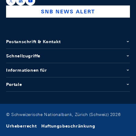
https://x.com/snb_bns
https://ch.linkedin.com/company/swiss-national-ba
https://www.youtube.com/@swissnationalbank
SNB NEWS ALERT
Postanschrift & Kontakt
Schnellzugriffe
Informationen für
Portale
© Schweizerische Nationalbank, Zürich (Schweiz) 2026
Urheberrecht
Haftungsbeschränkung