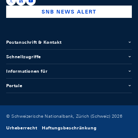
https://x.com/snb_bns
https://ch.linkedin.com/company/swiss-national-ba
https://www.youtube.com/@swissnationalbank
SNB NEWS ALERT
Postanschrift & Kontakt
Schnellzugriffe
Informationen für
Portale
© Schweizerische Nationalbank, Zürich (Schweiz) 2026
Urheberrecht
Haftungsbeschränkung