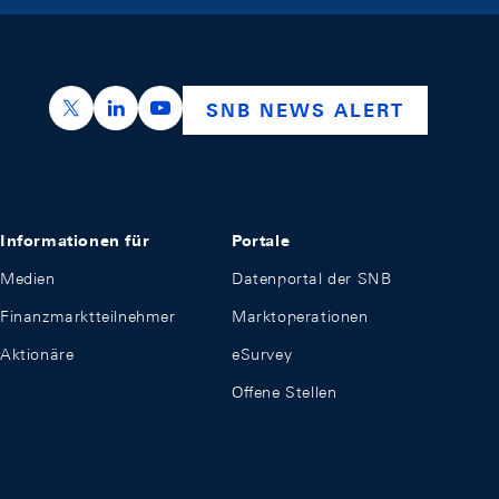
https://x.com/snb_bns
https://ch.linkedin.com/company/swiss-nation
https://www.youtube.com/@swissnation
SNB NEWS ALERT
Informationen für
Portale
Medien
Datenportal der SNB
Finanzmarktteilnehmer
Marktoperationen
Aktionäre
eSurvey
Offene Stellen