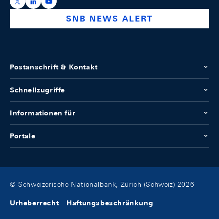
https://x.com/snb_bns
https://ch.linkedin.com/company/swiss-national-ba
https://www.youtube.com/@swissnationalbank
SNB NEWS ALERT
Postanschrift & Kontakt
Schnellzugriffe
Informationen für
Portale
© Schweizerische Nationalbank, Zürich (Schweiz) 2026
Urheberrecht
Haftungsbeschränkung