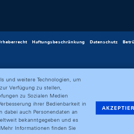
rheberrecht
Haftungsbeschränkung
Datenschutz
Betr
ls und weitere Technologien, um
zur Verfügung zu stellen,
üpfungen zu Sozialen Medien
erbesserung ihrer Bedienbarkeit in
AKZEPTIE
en dabei auch Personendaten an
weltweit bekanntgegeben und es
ehr Informationen finden Sie