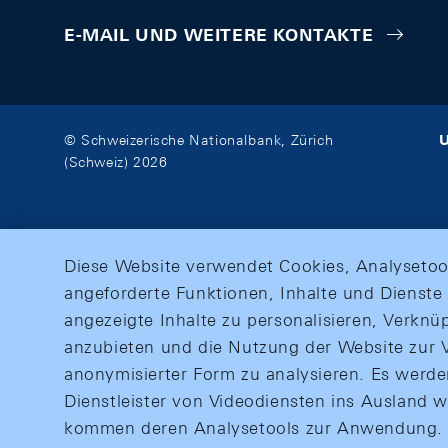
E-MAIL UND WEITERE KONTAKTE
U
© Schweizerische Nationalbank, Zürich
(Schweiz) 2026
Diese Website verwendet Cookies, Analysetoo
angeforderte Funktionen, Inhalte und Dienste 
angezeigte Inhalte zu personalisieren, Verkn
anzubieten und die Nutzung der Website zur V
anonymisierter Form zu analysieren. Es werd
Dienstleister von Videodiensten ins Ausland 
kommen deren Analysetools zur Anwendung. M