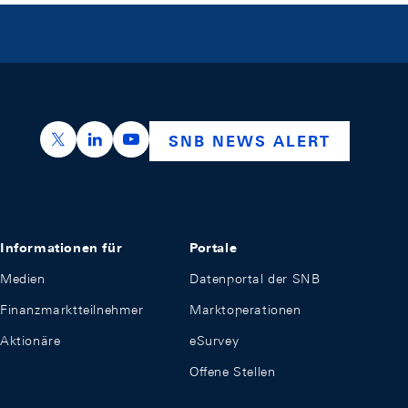
https://x.com/snb_bns
https://ch.linkedin.com/company/swiss-nation
https://www.youtube.com/@swissnation
SNB NEWS ALERT
Informationen für
Portale
Medien
Datenportal der SNB
Finanzmarktteilnehmer
Marktoperationen
Aktionäre
eSurvey
Offene Stellen