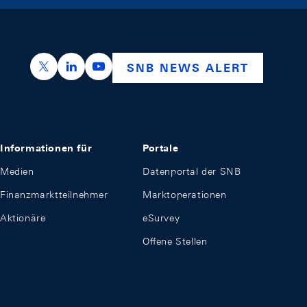
https://x.com/snb_bns
https://ch.linkedin.com/company/swiss-nation
https://www.youtube.com/@swissnation
SNB NEWS ALERT
Informationen für
Portale
Medien
Datenportal der SNB
Finanzmarktteilnehmer
Marktoperationen
Aktionäre
eSurvey
Offene Stellen