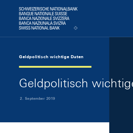
Skip Links Navigation
Header
Logo
Geldpolitisch wichtige Daten
Geldpolitisch wichti
2. September 2019