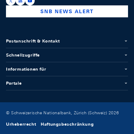
https://x.com/snb_bns
https://ch.linkedin.com/company/swiss-national-ba
https://www.youtube.com/@swissnationalbank
SNB NEWS ALERT
Postanschrift & Kontakt
Schnellzugriffe
Informationen für
Portale
© Schweizerische Nationalbank, Zürich (Schweiz) 2026
Urheberrecht
Haftungsbeschränkung