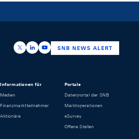
https://x.com/snb_bns
https://ch.linkedin.com/company/swiss-nation
https://www.youtube.com/@swissnation
SNB NEWS ALERT
Informationen für
Portale
Medien
Datenportal der SNB
Finanzmarktteilnehmer
Marktoperationen
Aktionäre
eSurvey
Offene Stellen