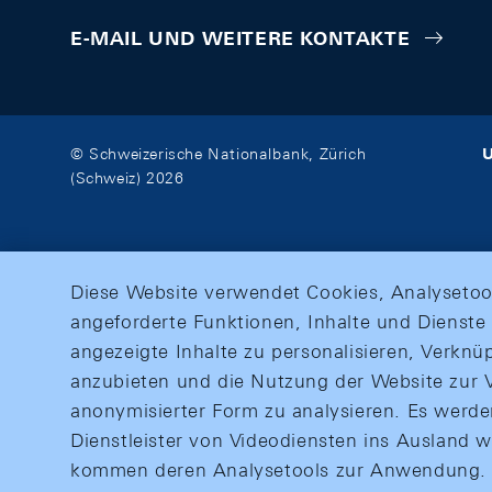
E-MAIL UND WEITERE KONTAKTE
U
© Schweizerische Nationalbank, Zürich
(Schweiz) 2026
Diese Website verwendet Cookies, Analysetoo
angeforderte Funktionen, Inhalte und Dienste 
angezeigte Inhalte zu personalisieren, Verkn
anzubieten und die Nutzung der Website zur V
anonymisierter Form zu analysieren. Es werd
Dienstleister von Videodiensten ins Ausland 
kommen deren Analysetools zur Anwendung. M