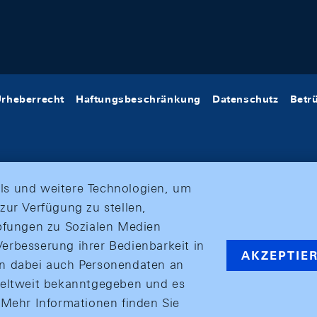
rheberrecht
Haftungsbeschränkung
Datenschutz
Betr
ls und weitere Technologien, um
zur Verfügung zu stellen,
üpfungen zu Sozialen Medien
erbesserung ihrer Bedienbarkeit in
AKZEPTIE
en dabei auch Personendaten an
weltweit bekanntgegeben und es
ehr Informationen finden Sie