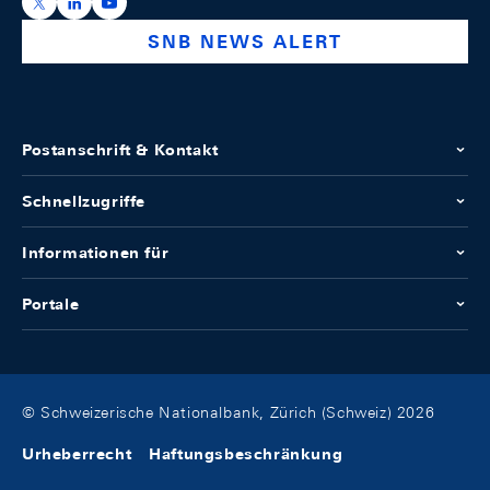
https://x.com/snb_bns
https://ch.linkedin.com/company/swiss-national-ba
https://www.youtube.com/@swissnationalbank
SNB NEWS ALERT
Postanschrift & Kontakt
Schnellzugriffe
Informationen für
Portale
© Schweizerische Nationalbank, Zürich (Schweiz) 2026
Urheberrecht
Haftungsbeschränkung