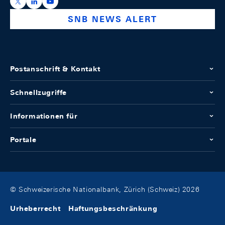
https://x.com/snb_bns
https://ch.linkedin.com/company/swiss-national-ba
https://www.youtube.com/@swissnationalbank
SNB NEWS ALERT
Postanschrift & Kontakt
Schnellzugriffe
Informationen für
Portale
© Schweizerische Nationalbank, Zürich (Schweiz) 2026
Urheberrecht
Haftungsbeschränkung