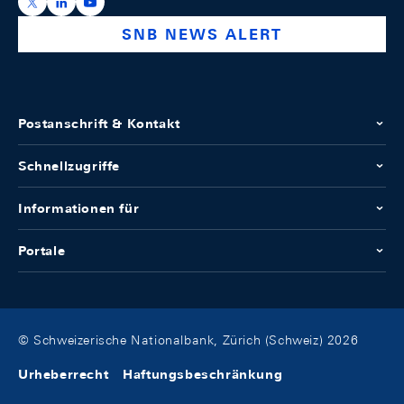
https://x.com/snb_bns
https://ch.linkedin.com/company/swiss-national-ba
https://www.youtube.com/@swissnationalbank
SNB NEWS ALERT
Postanschrift & Kontakt
Schnellzugriffe
Informationen für
Portale
© Schweizerische Nationalbank, Zürich (Schweiz) 2026
Urheberrecht
Haftungsbeschränkung