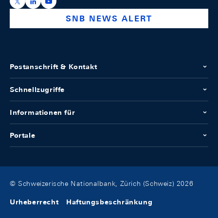
https://x.com/snb_bns
https://ch.linkedin.com/company/swiss-national-ba
https://www.youtube.com/@swissnationalbank
SNB NEWS ALERT
Postanschrift & Kontakt
Schnellzugriffe
Informationen für
Portale
© Schweizerische Nationalbank, Zürich (Schweiz) 2026
Urheberrecht
Haftungsbeschränkung