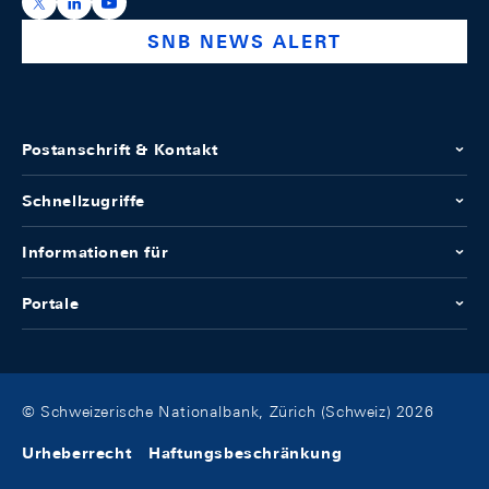
https://x.com/snb_bns
https://ch.linkedin.com/company/swiss-national-ba
https://www.youtube.com/@swissnationalbank
SNB NEWS ALERT
Postanschrift & Kontakt
Schnellzugriffe
Informationen für
Portale
© Schweizerische Nationalbank, Zürich (Schweiz) 2026
Urheberrecht
Haftungsbeschränkung