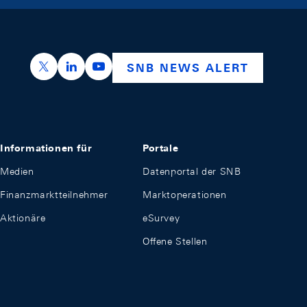
https://x.com/snb_bns
https://ch.linkedin.com/company/swiss-nation
https://www.youtube.com/@swissnation
SNB NEWS ALERT
Informationen für
Portale
Medien
Datenportal der SNB
Finanzmarktteilnehmer
Marktoperationen
Aktionäre
eSurvey
Offene Stellen