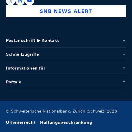
https://x.com/snb_bns
https://ch.linkedin.com/company/swiss-national-ba
https://www.youtube.com/@swissnationalbank
SNB NEWS ALERT
Postanschrift & Kontakt
Schnellzugriffe
Informationen für
Portale
© Schweizerische Nationalbank, Zürich (Schweiz) 2026
Urheberrecht
Haftungsbeschränkung