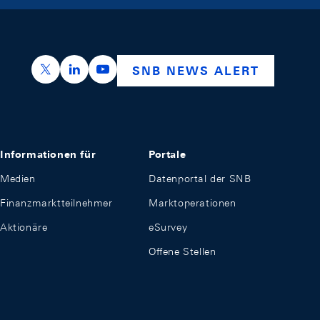
https://x.com/snb_bns
https://ch.linkedin.com/company/swiss-nation
https://www.youtube.com/@swissnation
SNB NEWS ALERT
Informationen für
Portale
Medien
Datenportal der SNB
Finanzmarktteilnehmer
Marktoperationen
Aktionäre
eSurvey
Offene Stellen