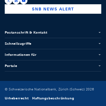
https://x.com/snb_bns
https://ch.linkedin.com/company/swiss-national-ba
https://www.youtube.com/@swissnationalbank
SNB NEWS ALERT
Postanschrift & Kontakt
Schnellzugriffe
Informationen für
Portale
© Schweizerische Nationalbank, Zürich (Schweiz) 2026
Urheberrecht
Haftungsbeschränkung