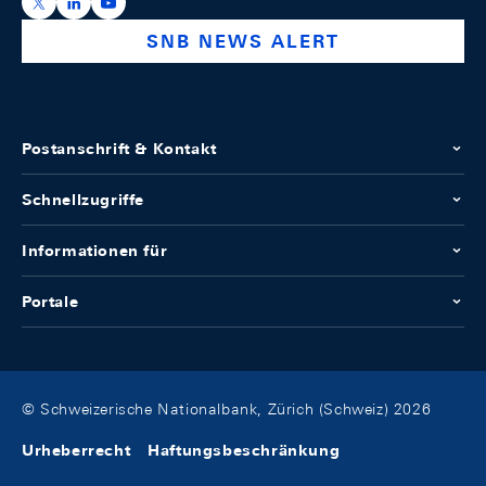
https://x.com/snb_bns
https://ch.linkedin.com/company/swiss-national-ba
https://www.youtube.com/@swissnationalbank
SNB NEWS ALERT
Postanschrift & Kontakt
Schnellzugriffe
Informationen für
Portale
© Schweizerische Nationalbank, Zürich (Schweiz) 2026
Urheberrecht
Haftungsbeschränkung