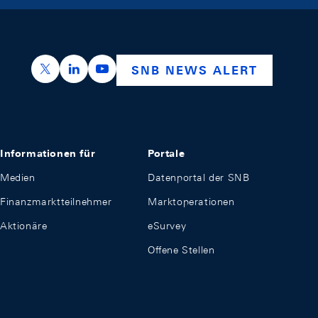
https://x.com/snb_bns
https://ch.linkedin.com/company/swiss-nation
https://www.youtube.com/@swissnation
SNB NEWS ALERT
Informationen für
Portale
Medien
Datenportal der SNB
Finanzmarktteilnehmer
Marktoperationen
Aktionäre
eSurvey
Offene Stellen